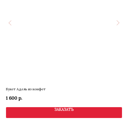
Букет Адель из конфет
Бук
1 600
р.
7 
ЗАКАЗАТЬ