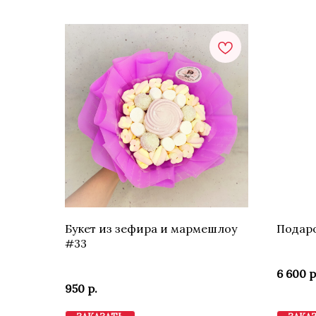
Букет из зефира и мармешлоу
Подаро
#33
6 600
р
950
р.