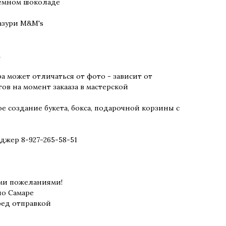
темном шоколаде
азури M&M's
м
а может отличаться от фото - зависит от
ов на момент закааза в мастерской
 создание букета, бокса, подарочной корзины с
джер 8-927-265-58-51
ми пожеланиями!
о Самаре
ред отправкой