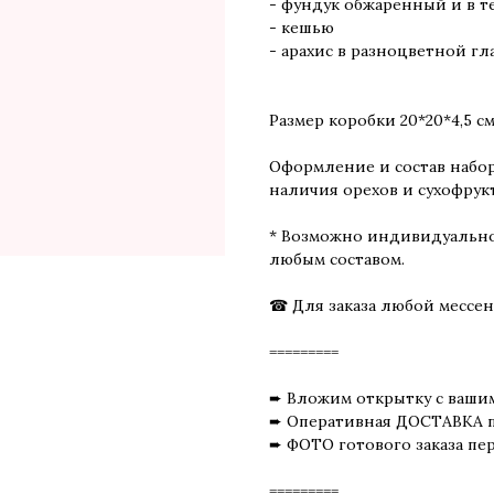
- фундук обжаренный и в 
- кешью
- арахис в разноцветной гл
Размер коробки 20*20*4,5 с
Оформление и состав набор
наличия орехов и сухофрукт
* Возможно индивидуальное
любым составом.
☎ Для заказа любой мессен
=========
➨ Вложим открытку с ваши
➨ Оперативная ДОСТАВКА п
➨ ФОТО готового заказа пе
=========