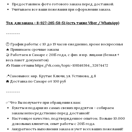
Предоставляем фото готового заказа перед доставкой.
Учитываем все ваши пожелания при оформлении заказа.
Тел. для заказа - 8-927-265-58-51 (есть также Viber / WhatsApp)
--------
🕐 График работы: с 10 до 19 часов ежедневно, кроме воскресенья
🔥 Принимаем срочные заказы
🤝 Работаем в Самаре с 2015 года, с физ. и юр. лицами (безнал +
весь пакет документов)
✍️ Наши отзывы https://vk.com/topic-108146364_32674472
📍Самовывоз: мкр. Крутые Ключи, ул. Устинова, д.8
🚘 Доставка по Самаре от 100 руб
--------
✅ Что Вы получаете при обращении к нам:
Букеты и подарки из самых свежих продуктов - собираем
заказы непосредственно перед доставкой!
Настоящее качество, подтвержденное опытом. Больше 10.000
довольных клиентов, опыт работы с 2015 года.
Аккуратность выполнения заказа и учет всех ваших пожеланий!