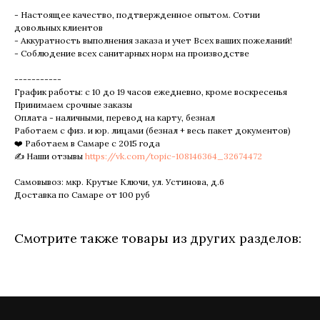
- Настоящее качество, подтвержденное опытом. Сотни
довольных клиентов
- Аккуратность выполнения заказа и учет Всех ваших пожеланий!
- Соблюдение всех санитарных норм на производстве
-----------
График работы: с 10 до 19 часов ежедневно, кроме воскресенья
Принимаем срочные заказы
Оплата - наличными, перевод на карту, безнал
Работаем с физ. и юр. лицами (безнал + весь пакет документов)
❤️ Работаем в Самаре с 2015 года
✍️ Наши отзывы
https://vk.com/topic-108146364_32674472
Самовывоз: мкр. Крутые Ключи, ул. Устинова, д.6
Доставка по Самаре от 100 руб
Смотрите также товары из других разделов: