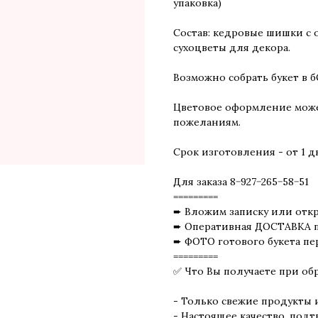
упаковка)
Состав: кедровые шишки с о
сухоцветы для декора.
Возможно собрать букет в 
Цветовое оформление может
пожеланиям.
Срок изготовления - от 1 д
Для заказа 8−927−265−58−51
=========
➨ Вложим записку или отк
➨ Оперативная ДОСТАВКА п
➨ ФОТО готового букета пе
=========
✅ Что Вы получаете при об
- Только свежие продукты 
- Настоящее качество, по