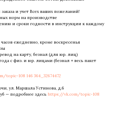
заказа и учет Всех ваших пожеланий!
ных норм на производстве
ению и сроки годности в инструкции к каждому
9 часов ежедневно, кроме воскресенья
азы
евод на карту, безнал (для юр. лиц)
года с физ. и юр. лицами (безнал + весь пакет
om/topic-108 146 364_32674472
чи, ул. Маршала Устинова, д.6
руб — подробнее здесь
https://vk.com/topic-108