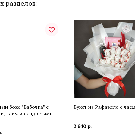
х разделов:
ый бокс "Бабочка" с
Букет из Рафаэлло с чае
и, чаем и сладостями
2 640
р.
.