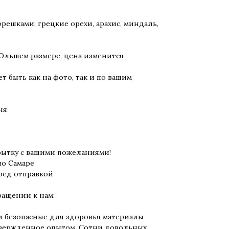
решками, грецкие орехи, арахис, миндаль,
бОльшем размере, цена изменится
 быть как на фото, так и по вашим
ня
рытку с вашими пожеланиями!
о Самаре
ред отправкой
ращении к нам:
и безопасные для здоровья материалы
дтвержденное опытом. Сотни довольных