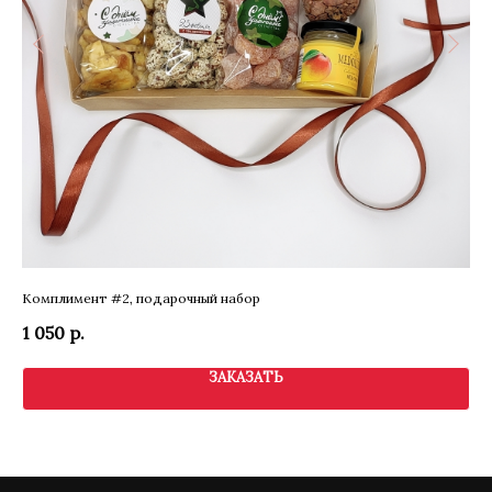
Комплимент #2, подарочный набор
Бу
1 050
р.
12
ЗАКАЗАТЬ