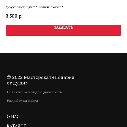
Фруктовый букет "Зимняя сказка"
Бук
3 500
р.
4 
ЗАКАЗАТЬ
© 2022 Мастерская «Подарки
от души»
Политика конфиденциальности
Разработка сайта
О НАС
КАТАЛОГ