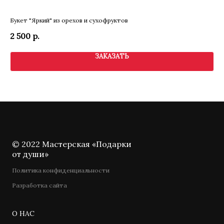
Букет "Яркий" из орехов и сухофруктов
Муж
2 500
р.
5 
ЗАКАЗАТЬ
© 2022 Мастерская «Подарки
от души»
Политика конфиденциальности
Разработка сайта
О НАС