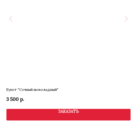
Букет "Сочный шоколадный"
Бук
3 500
р.
3 
ЗАКАЗАТЬ