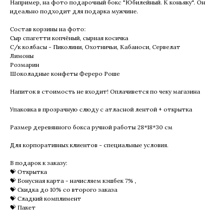
Например, на фото подарочный бокс "Юбилейный. К коньяку". Он
идеально подходит для подарка мужчине.
Состав корзины на фото:
Сыр спагетти копчёный, сырная косичка
С/к колбасы - Пиколини, Охотничьи, Кабаноси, Сервелат
Лимоны
Розмарин
Шоколадные конфеты Фереро Роше
Напиток в стоимость не входит! Оплачивется по чеку магазина
Упаковка в прозрачную слюду с атласной лентой + открытка
Размер деревянного бокса ручной работы 28*18*30 см
Для корпоративных клиентов - специальные условия.
В подарок к заказу:
💝 Открытка
💝 Бонусная карта - начисляем кэшбек 7% ,
💝 Скидка до 10% со второго заказа
💝 Сладкий комплимент
💝 Пакет