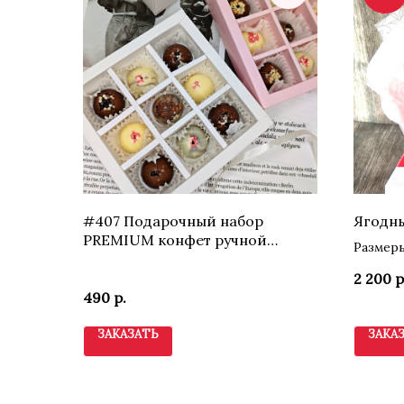
#407 Подарочный набор
Ягодны
PREMIUM конфет ручной
Размеры
работы из бельгийского
шоколада
2 200
р
490
р.
ЗАКАЗАТЬ
ЗАКА