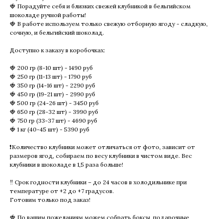
🍓 Порадуйте себя и близких свежей клубникой в бельгийском
шоколаде ручной работы!
🍓 В работе используем только свежую отборную ягоду - сладкую,
сочную, и бельгийский шоколад.
Доступно к заказу в коробочках:
🍓 200 гр (8-10 шт) - 1490 руб
🍓 250 гр (11-13 шт) - 1790 руб
🍓 350 гр (14-16 шт) - 2290 руб
🍓 450 гр (19-21 шт) - 2990 руб
🍓 500 гр (24-26 шт) - 3450 руб
🍓 650 гр (28-32 шт) - 3990 руб
🍓 750 гр (33-37 шт) - 4690 руб
🍓 1 кг (40-45 шт) - 5390 руб
❗️Количество клубники может отличаться от фото, зависит от
размеров ягод, собираем по весу клубники в чистом виде. Вес
клубники в шоколаде в 1,5 раза больше!
‼️ Срок годности клубники – до 24 часов в холодильнике при
температуре от +2 до +7 градусов.
Готовим только под заказ!
🍓 По вашим пожеланиям можем собрать боксы, подарочные