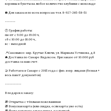
корзины и букеты на любое количество клубники с шоколаде
☎️ Для заказа и по всем вопросам тел. 8-927-265-58-51
-------
🕐 График работы:
пн-пт с 9.00 до 19.00 ч,
сб с 10.00 до 18.00 ч.,
вс - выходной
📍Самовывоз: мкр. Крутые Ключи, ул. Маршала Устинова, д.8
🚘 Доставка по Самаре Яндексом. При заказе от 10.000 руб
доставка за наш счет.
🤝 Работаем в Самаре с 2015 года с физ. и юр. лицами (безнал +
весь пакет документов)
-----------
В подарок к заказу:
🎁 Открытка с тёплыми пожеланиями
🎁 Бонусная карта (или скидка, если карта уже есть)
🎁 Фото готового заказа перед доставкой