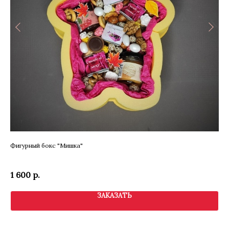
Фигурный бокс "Мишка"
По
Ра
1 600
р.
9 
ЗАКАЗАТЬ