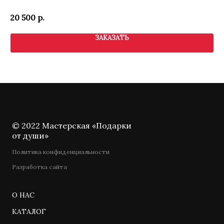
20 500
р.
6 
ЗАКАЗАТЬ
© 2022 Мастерская «Подарки
от души»
Политика конфиденциальности
Разработка сайта
О НАС
КАТАЛОГ