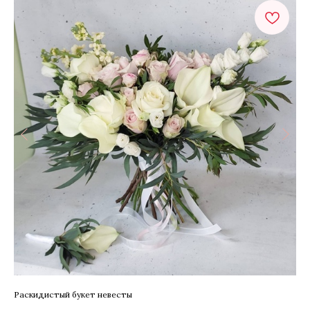
Раскидистый букет невесты
Бу