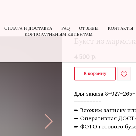
КОРПОРАТИВНЫМ КЛИЕНТАМ
ОПЛАТА И ДОСТАВКА
FAQ
ОТЗЫВЫ
КОНТАКТЫ
КОРПОРАТИВНЫМ КЛИЕНТАМ
Букет из мармел
р.
4 500
В корзину
Для заказа 8−927−265−
=========
➨ Вложим записку ил
➨ Оперативная ДОСТ
➨ ФОТО готового буке
=========