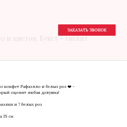
ЗАКАЗАТЬ ЗВОНОК
о и цветов. Букет - гигант
з конфет Рафаэлло и белых роз ❤️ -
орый оценит любая девушка!
аэлки и 7 белых роз
а 35 см