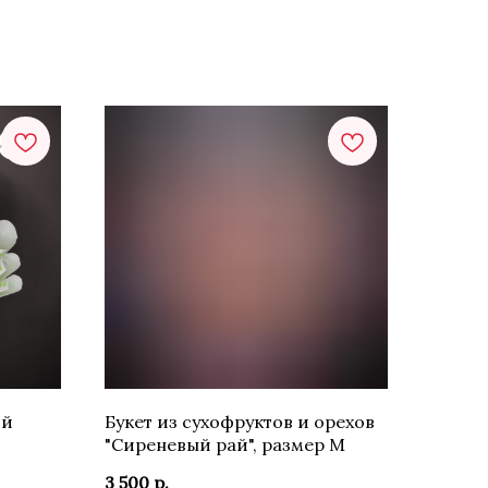
ий
Букет из сухофруктов и орехов
"Сиреневый рай", размер М
3 500
р.