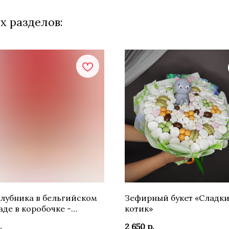
х разделов:
лубника в бельгийском
Зефирный букет «Сладк
де в коробочке -
котик»
ке
.
2 650
р.