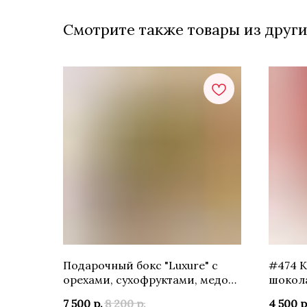
Смотрите также товары из други
Подарочный бокс "Luxure" с
#474 К
орехами, сухофруктами, медом,
шокола
размер М
сердеч
7 500
р.
8 200
р.
4 500
р