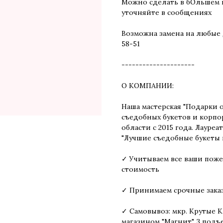
Можно сделать в бОльшем и
уточняйте в сообщениях
Возможна замена на любые д
58-51
---------------------
О КОМПАНИИ:
Наша мастерская "Подарки 
съедобных букетов и корпо
области с 2015 года. Лаур
"Лучшие съедобные букеты 
✓ Учитываем все ваши поже
стоимость
✓ Принимаем срочные заказы
✓ Самовывоз: мкр. Крутые Кл
магазином "Магнит", 3 подъ