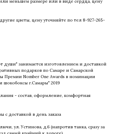
ли меньшем размере или в виде сердца, цену
ругие цветы, цену уточняйте по тел 8-927-265-
от души" занимается изготовлением и доставкой
ративных подарков по Самаре и Самарской
еаты Премии Nomber One Awards в номинации
и шокобоксы г.Самары" 2019
лания - состав, оформление, комфортная
 с доставкой в день заказа
ючи, ул. Устинова, д.6 (напротив танка, сразу за
езд самый крайний к дороге)