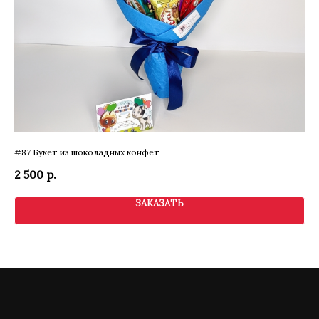
#87 Букет из шоколадных конфет
Бук
2 500
р.
2 
ЗАКАЗАТЬ