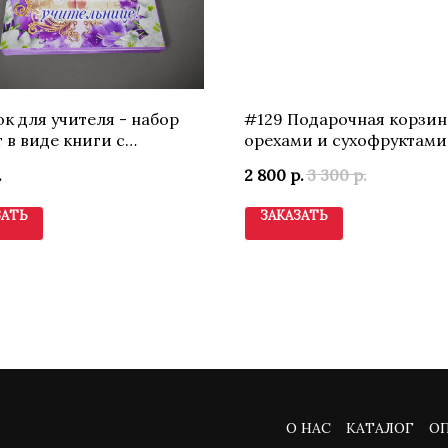
к для учителя - набор
#129 Подарочная корзин
 в виде книги с
орехами и сухофруктами
ическим оформлением.
.
2 800
р.
3 300
р.
ЗАТЬ
ЗАКАЗАТЬ
О НАС
КАТАЛОГ
ОП