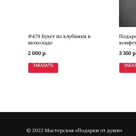
#479 Букет из клубники в
Подаро
шоколаде
конфет
темат
2 000
р.
3 350
р
ЗАКАЗАТЬ
ЗАКА
© 2022 Мастерская «Подарки от души»