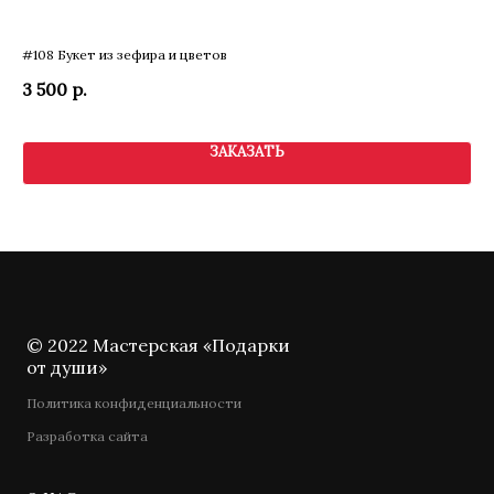
и,
#108 Букет из зефира и цветов
Муж
3 500
р.
6 
ЗАКАЗАТЬ
© 2022 Мастерская «Подарки
от души»
Политика конфиденциальности
Разработка сайта