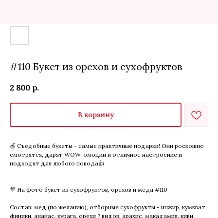
#110 Букет из орехов и сухофруктов
2 800
р.
В корзину
🍏 Съедобные букеты - самые практичные подарки! Они роскошно
смотрятся, дарят WOW-эмоции и отличное настроение и
подходят для любого повода👍
💜 На фото букет из сухофруктов, орехов и меда #110
Состав: мед (по желанию), отборные сухофрукты - инжир, кумкват,
финики, ананас, курага, орехи 7 видов, арахис, макадамия, киви.