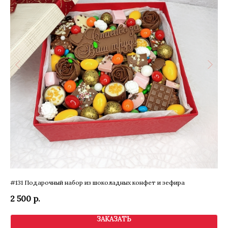
#131 Подарочный набор из шоколадных конфет и зефира
Муж
2 500
р.
3 
ЗАКАЗАТЬ