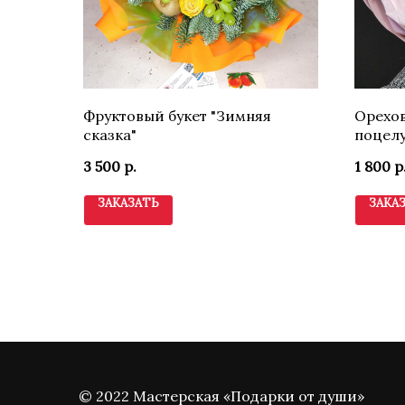
Фруктовый букет "Зимняя
Орехов
сказка"
поцелу
3 500
р.
1 800
р
ЗАКАЗАТЬ
ЗАКА
© 2022 Мастерская «Подарки от души»