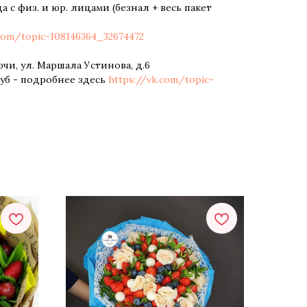
да с физ. и юр. лицами (безнал + весь пакет
.com/topic-108146364_32674472
чи, ул. Маршала Устинова, д.6
руб - подробнее здесь
https://vk.com/topic-