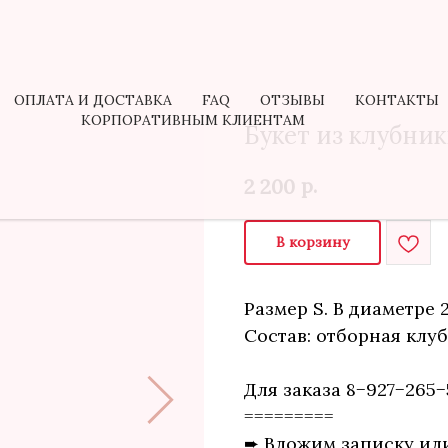
ОПЛАТА И ДОСТАВКА
FAQ
ОТЗЫВЫ
КОНТАКТЫ
КОРПОРАТИВНЫМ КЛИЕНТАМ
Букет из клубни
р.
2 200
В корзину
Размер S. В диаметре 
Состав: отборная клу
Для заказа 8−927−265−
=========
➨ Вложим записку ил