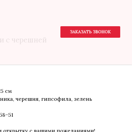
ЗАКАЗАТЬ ЗВОНОК
ки с черешней
25 см
бника, черешня, гипсофила, зелень
58−51
и открытку с вашими пожеланиями!