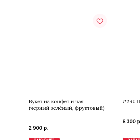
Букет из конфет и чая
#290 Ц
(черный,зелёный, фруктовый)
8 300
р
2 900
р.