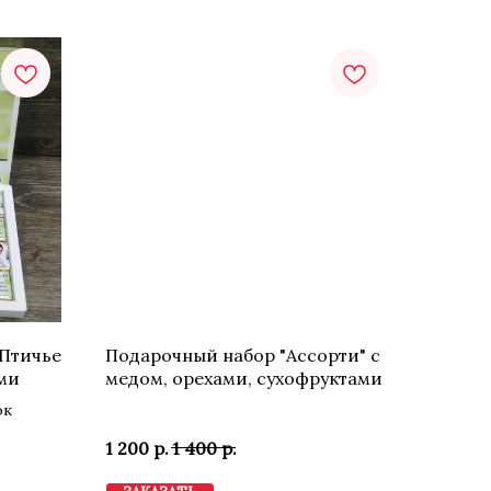
«Птичье
Подарочный набор "Ассорти" с
ми
медом, орехами, сухофруктами
ок
1 200
р.
1 400
р.