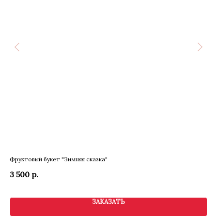
а
Фруктовый букет "Зимняя сказка"
Бук
3 500
р.
5 
ЗАКАЗАТЬ