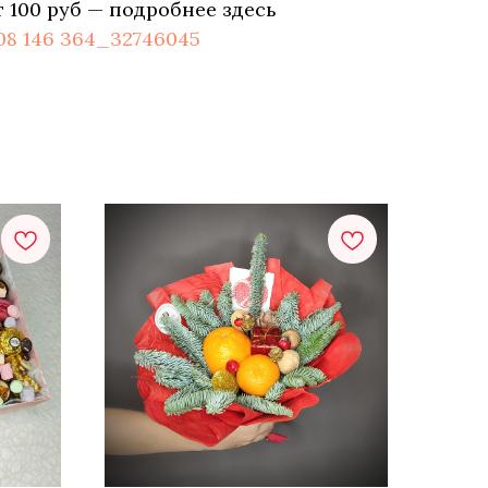
т 100 руб — подробнее здесь
108 146 364_32746045