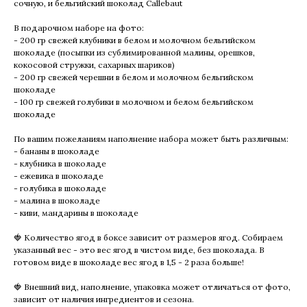
сочную, и бельгийский шоколад Callebaut
В подарочном наборе на фото:
- 200 гр свежей клубники в белом и молочном бельгийском
шоколаде (посыпки из сублимированной малины, орешков,
кокосовой стружки, сахарных шариков)
- 200 гр свежей черешни в белом и молочном бельгийском
шоколаде
- 100 гр свежей голубики в молочном и белом бельгийском
шоколаде
По вашим пожеланиям наполнение набора может быть различным:
- бананы в шоколаде
- клубника в шоколаде
- ежевика в шоколаде
- голубика в шоколаде
- малина в шоколаде
- киви, мандарины в шоколаде
🍓 Количество ягод в боксе зависит от размеров ягод. Собираем
указанный вес - это вес ягод в чистом виде, без шоколада. В
готовом виде в шоколаде вес ягод в 1,5 - 2 раза больше!
🍓 Внешний вид, наполнение, упаковка может отличаться от фото,
зависит от наличия ингредиентов и сезона.