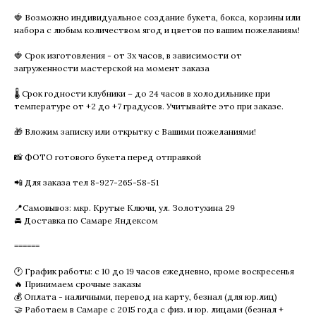
🍓 Возможно индивидуальное создание букета, бокса, корзины или
набора с любым количеством ягод и цветов по вашим пожеланиям!
🍓 Срок изготовления - от 3х часов, в зависимости от
загруженности мастерской на момент заказа
🌡 Срок годности клубники – до 24 часов в холодильнике при
температуре от +2 до +7 градусов. Учитывайте это при заказе.
🎁 Вложим записку или открытку с Вашими пожеланиями!
📸 ФОТО готового букета перед отправкой
📲 Для заказа тел 8-927-265-58-51
📍Самовывоз: мкр. Крутые Ключи, ул. Золотухина 29
🚘 Доставка по Самаре Яндексом
======
🕐 График работы: с 10 до 19 часов ежедневно, кроме воскресенья
🔥 Принимаем срочные заказы
💰 Оплата - наличными, перевод на карту, безнал (для юр.лиц)
🤝 Работаем в Самаре с 2015 года с физ. и юр. лицами (безнал +