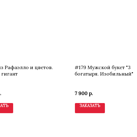
из Рафаэлло и цветов.
#179 Мужской букет "3
- гигант
богатыря. Изобильный"
.
7 900
р.
ЗАТЬ
ЗАКАЗАТЬ