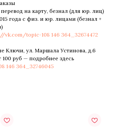
аказы
еревод на карту, безнал (для юр. лиц)
015 года с физ. и юр. лицами (безнал +
)
://vk.com/topic-108 146 364_32674472
е Ключи, ул. Маршала Устинова, д.6
т 100 руб — подробнее здесь
108 146 364_32746045