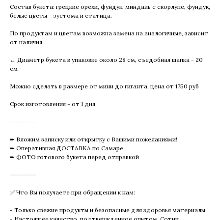
Состав букета: грецкие орехи, фундук, миндаль с скорлупе, фундук,
белые цветы - эустома и статица.
По продуктам и цветам возможна замена на аналогичные, зависит
от наличия.
↔️ Диаметр букета в упаковке около 28 см, съедобная шапка - 20
см
Можно сделать в размере от мини до гиганта, цена от 1750 руб
Срок изготовления - от 1 дня
=========
➨ Вложим записку или открытку с Вашими пожеланиями!
➨ Оперативная ДОСТАВКА по Самаре
➨ ФОТО готового букета перед отправкой
=========
✅ Что Вы получаете при обращении к нам:
- Только свежие продукты и безопасные для здоровья материалы
- Настоящее качество, подтвержденное опытом. Сотни