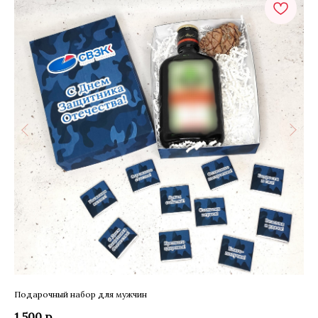
Подарочный набор для мужчин
Под
ко
1 500
р.