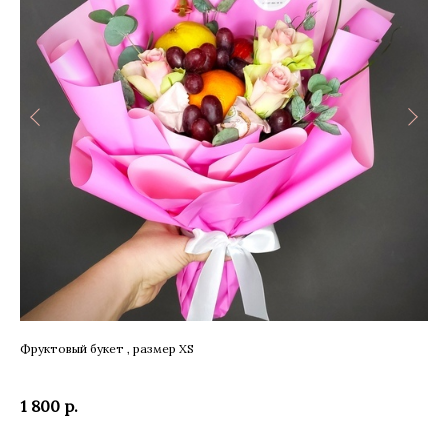
Фруктовый букет , размер XS
Бук
1 800
р.
2 