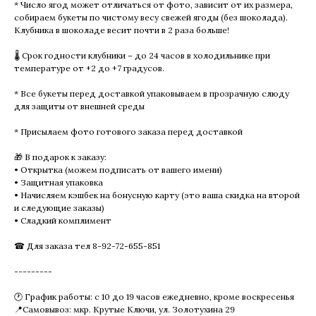
* Число ягод может отличаться от фото, зависит от их размера,
собираем букеты по чистому весу свежей ягоды (без шоколада).
Клубника в шоколаде весит почти в 2 раза больше!
🌡 Срок годности клубники – до 24 часов в холодильнике при
температуре от +2 до +7 градусов.
* Все букеты перед доставкой упаковываем в прозрачную слюду
для защиты от внешней среды
* Присылаем фото готового заказа перед доставкой
🎁 В подарок к заказу:
• Открытка (можем подписать от вашего имени)
• Защитная упаковка
• Начисляем кэшбек на бонусную карту (это ваша скидка на второй
и следующие заказы)
• Сладкий комплимент
☎ Для заказа тел 8-92-72-655-851
---------
🕐 График работы: с 10 до 19 часов ежедневно, кроме воскресенья
📍Самовывоз: мкр. Крутые Ключи, ул. Золотухина 29