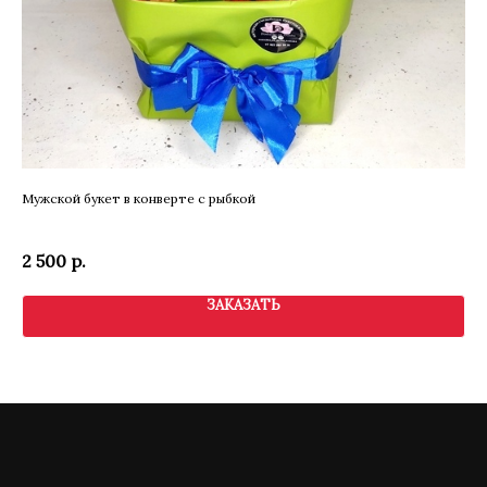
Мужской букет в конверте с рыбкой
По
Ра
2 500
р.
9 
ЗАКАЗАТЬ