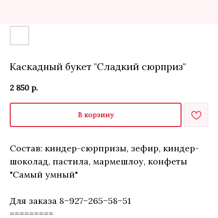
Каскадный букет "Сладкий сюрприз"
2 850
р.
В корзину
Состав: киндер-сюрпризы, зефир, киндер-
шоколад, пастила, мармешлоу, конфеты
"Самый умный"
Для заказа 8−927−265−58−51
=========