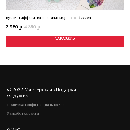
Букет "Тиффани" из шоколадных роз и нобилиса
По
3 960
р.
4 350
р.
6 
ЗАКАЗАТЬ
© 2022 Мастерская «Подарки
от души»
Политика конфиденциальности
Разработка сайта
О НАС