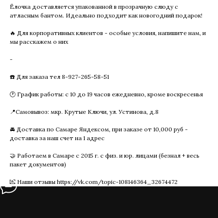
Ёлочка доставляется упакованной в прозрачную слюду с
атласным бантом. Идеально подходит как новогодний подарок!
🔥 Для корпоративных клиентов - особые условия, напишите нам, и
мы расскажем о них
-
☎️ Для заказа тел 8-927-265-58-51
🕐 График работы: с 10 до 19 часов ежедневно, кроме воскресенья
📍Самовывоз: мкр. Крутые Ключи, ул. Устинова, д.8
🚘 Доставка по Самаре Яндексом, при заказе от 10,000 руб -
доставка за наш счет на 1 адрес
🤝 Работаем в Самаре с 2015 г. с физ. и юр. лицами (безнал + весь
пакет документов)
💌 Наши отзывы https://vk.com/topic-108146364_32674472