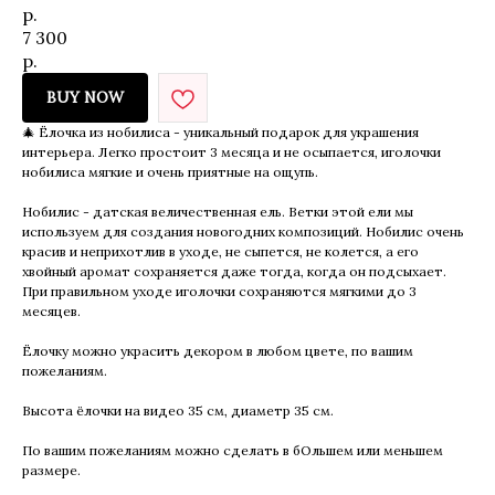
р.
7 300
р.
BUY NOW
🎄 Ёлочка из нобилиса - уникальный подарок для украшения
интерьера. Легко простоит 3 месяца и не осыпается, иголочки
нобилиса мягкие и очень приятные на ощупь.
Нобилис - датская величественная ель. Ветки этой ели мы
используем для создания новогодних композиций. Нобилис очень
красив и неприхотлив в уходе, не сыпется, не колется, а его
хвойный аромат сохраняется даже тогда, когда он подсыхает.
При правильном уходе иголочки сохраняются мягкими до 3
месяцев.
Ёлочку можно украсить декором в любом цвете, по вашим
пожеланиям.
Высота ёлочки на видео 35 см, диаметр 35 см.
По вашим пожеланиям можно сделать в бОльшем или меньшем
размере.