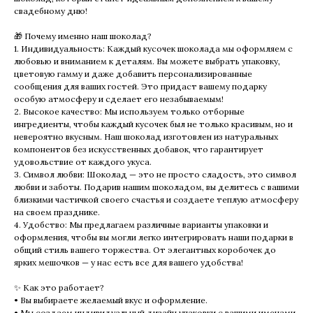
свадебному дню!
🎁 Почему именно наш шоколад?
1. Индивидуальность: Каждый кусочек шоколада мы оформляем с
любовью и вниманием к деталям. Вы можете выбрать упаковку,
цветовую гамму и даже добавить персонализированные
сообщения для ваших гостей. Это придаст вашему подарку
особую атмосферу и сделает его незабываемым!
2. Высокое качество: Мы используем только отборные
ингредиенты, чтобы каждый кусочек был не только красивым, но и
невероятно вкусным. Наш шоколад изготовлен из натуральных
компонентов без искусственных добавок, что гарантирует
удовольствие от каждого укуса.
3. Символ любви: Шоколад — это не просто сладость, это символ
любви и заботы. Подарив нашим шоколадом, вы делитесь с вашими
близкими частичкой своего счастья и создаете теплую атмосферу
на своем празднике.
4. Удобство: Мы предлагаем различные варианты упаковки и
оформления, чтобы вы могли легко интегрировать наши подарки в
общий стиль вашего торжества. От элегантных коробочек до
ярких мешочков — у нас есть все для вашего удобства!
✨ Как это работает?
• Вы выбираете желаемый вкус и оформление.
• Мы создаем индивидуальный дизайн упаковки с вашими именами