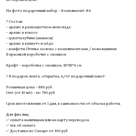
На фото подарочный набор - Комплимент #4
? Состав:
- арахис в разноцветном шоколаде
- арахис в кокосе
- цукаты кубики (ананасы)
- арахис в кунжуте и мёде
- конфеты Птичье молоко с комплиментами / пожеланиями
В красивой коробочке с окошком
Крафт - коробочка с окошком, 18*18*4 см
? В подарок лента, открытка, п/эт подарочный пакет.
Розничная цена - 880 руб.
Опт (от 10 шт) - по 780 руб
Срок изготовления от 1 дня, в зависимости от объема работы.
Для физ.лиц:
✅ оплата наличными или на карту переводом
✅ чек об оплате
✅ Доставка по Самаре от 100 руб