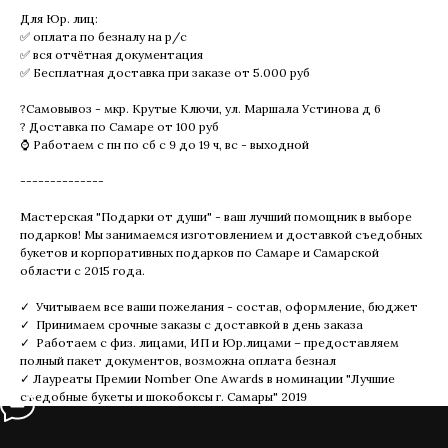
Для Юр. лиц:
✅ оплата по безналу на р/с
✅ вся отчётная документация
✅ Бесплатная доставка при заказе от 5.000 руб
?Самовывоз - мкр. Крутые Ключи, ул. Маршала Устинова д 6
? Доставка по Самаре от 100 руб
⌚ Работаем с пн по сб с 9 до 19 ч, вс - выходной
--------------
Мастерская "Подарки от души" - ваш лучший помощник в выборе
подарков! Мы занимаемся изготовлением и доставкой съедобных
букетов и корпоративных подарков по Самаре и Самарской
области с 2015 года.
✓ Учитываем все ваши пожелания - состав, оформление, бюджет
✓ Принимаем срочные заказы с доставкой в день заказа
✓ Работаем с физ. лицами, ИП и Юр.лицами – предоставляем
полный пакет документов, возможна оплата безнал
✓ Лауреаты Премии Nomber One Awards в номинации "Лучшие
съедобные букеты и шокобоксы г. Самары" 2019