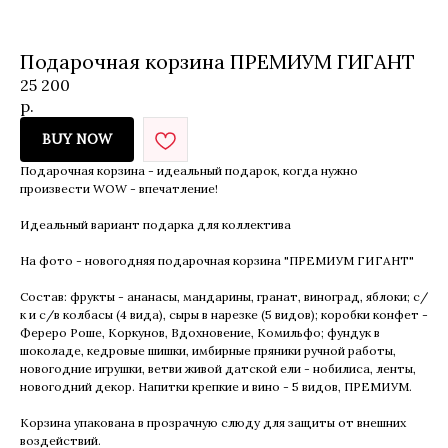
Подарочная корзина ПРЕМИУМ ГИГАНТ
25 200
р.
BUY NOW
Подарочная корзина - идеальный подарок, когда нужно
произвести WOW - впечатление!
Идеальный вариант подарка для коллектива
На фото - новогодняя подарочная корзина "ПРЕМИУМ ГИГАНТ"
Состав: фрукты - ананасы, мандарины, гранат, виноград, яблоки; с/
к и с/в колбасы (4 вида), сыры в нарезке (5 видов); коробки конфет -
Фереро Роше, Коркунов, Вдохновение, Комильфо; фундук в
шоколаде, кедровые шишки, имбирные пряники ручной работы,
новогодние игрушки, ветви живой датской ели - нобилиса, ленты,
новогодний декор. Напитки крепкие и вино - 5 видов, ПРЕМИУМ.
Корзина упакована в прозрачную слюду для защиты от внешних
воздействий.