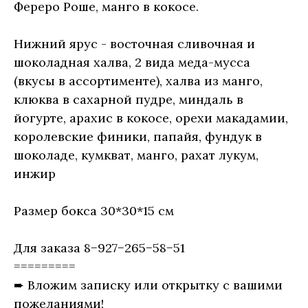
Фереро Роше, манго в кокосе.
Нижний ярус - восточная сливочная и
шоколадная халва, 2 вида меда-мусса
(вкусы в ассортименте), халва из манго,
клюква в сахарной пудре, миндаль в
йогурте, арахис в кокосе, орехи макадамии,
королевские финики, папайя, фундук в
шоколаде, кумкват, манго, рахат лукум,
инжир
Размер бокса 30*30*15 см
Для заказа 8−927−265−58−51
=========
➨ Вложим записку или открытку с вашими
пожеланиями!