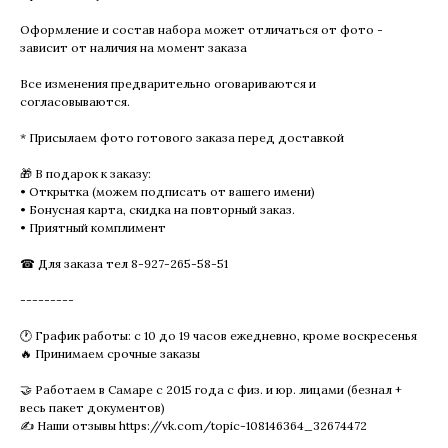
Оформление и состав набора может отличаться от фото -
зависит от наличия на момент заказа
Все изменения предварительно оговариваются и
согласовываются.
* Присылаем фото готового заказа перед доставкой
🎁 В подарок к заказу:
• Открытка (можем подписать от вашего имени)
• Бонусная карта, скидка на повторный заказ.
• Приятный комплимент
☎ Для заказа тел 8-927-265-58-51
---------
🕐 График работы: с 10 до 19 часов ежедневно, кроме воскресенья
🔥 Принимаем срочные заказы
🤝 Работаем в Самаре с 2015 года с физ. и юр. лицами (безнал +
весь пакет документов)
✍ Наши отзывы https://vk.com/topic-108146364_32674472