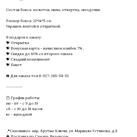
Состав бокса: молоток, пила, отвертка, звездочки.
Размер бокса: 21*14*5 см
Украшен лентой и открыткой.
В подарок к заказу:
💝 Открытка
💝 Бонусная карта - начисляем кэшбек 7% ,
💝 Скидка до 10% со второго заказа
💝 Сладкий комплимент
💝 Пакет
☎️ Для заказа тел 8-927-265-58-51
---------
🕐 График работы:
пн - пт - с 9 до 19
сб - с 10 до 18 часов
вс - выходной
📍Самовывоз: мкр. Крутые Ключи, ул. Маршала Устинова, д.8
🚘 Доставка по Самаре Яндексом